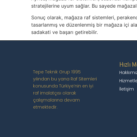
stratejilerine uyum sağlar. Bu sayede mağazal
Sonuç olarak, mağaza raf sistemleri, perakend
tasarlanmış ve düzenlenmiş bir mağaza içi alan
sadakati ve başarı getirebilir.
Hızlı 
Tepe Teknik Grup 1995
Hakkımı
yılından bu yana Raf Sitemleri
Hizmetle
konusunda Türkiye’nin en iyi
İletişim
raf imalatçısı olarak
çalışmalarına devam
etmektedir.