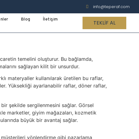
info@teperaf.com
nler
Blog
İletişim
TEKLIF AL
icaretin temelini oluşturur. Bu bağlamda,
alarını sağlayan kilit bir unsurdur.
lı materyaller kullanılarak üretilen bu raflar,
er. Yüksekliği ayarlanabilir raflar, döner raflar,
 bir şekilde sergilenmesini sağlar. Görsel
llikle marketler, giyim mağazaları, kozmetik
nularında büyük bir avantaj sağlar.
 müşterileri yönlendirme gibi pazarlama