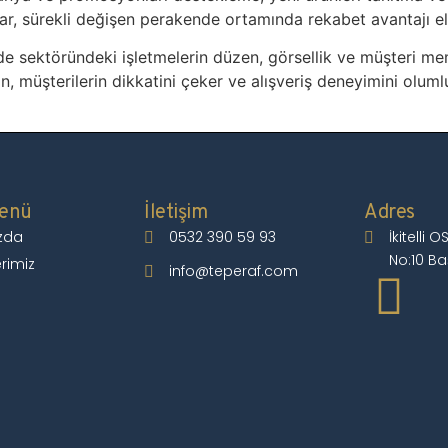
ar, sürekli değişen perakende ortamında rekabet avantajı eld
e sektöründeki işletmelerin düzen, görsellik ve müşteri memn
, müşterilerin dikkatini çeker ve alışveriş deneyimini olumlu
Menü
İletişim
Adres
zda
0532 390 59 93
İkitelli 
No:10 Ba
rimiz
info@teperaf.com