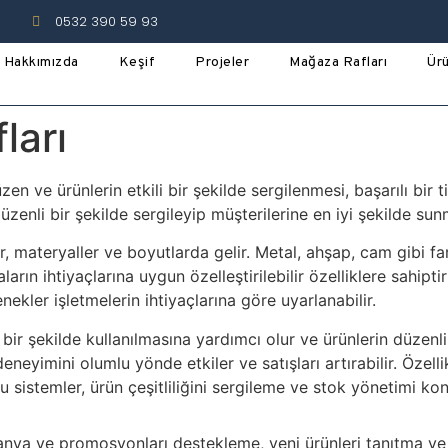
0532 390 59 93
Hakkımızda
Keşif
Projeler
Mağaza Rafları
Ürü
ları
ve ürünlerin etkili bir şekilde sergilenmesi, başarılı bir t
üzenli bir şekilde sergileyip müşterilerine en iyi şekilde sunm
r, materyaller ve boyutlarda gelir. Metal, ahşap, cam gibi fark
arın ihtiyaçlarına uygun özelleştirilebilir özelliklere sahiptirl
nekler işletmelerin ihtiyaçlarına göre uyarlanabilir.
i bir şekilde kullanılmasına yardımcı olur ve ürünlerin düzenli
 deneyimini olumlu yönde etkiler ve satışları artırabilir. Öze
bu sistemler, ürün çeşitliliğini sergileme ve stok yönetimi ko
anya ve promosyonları destekleme, yeni ürünleri tanıtma ve