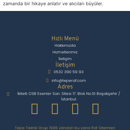
zamanda bir hikaye anlatır ve alıcıları büyüler.
Hızlı Menü
Hakkımızda
Hizmetlerimiz
İletişim
İletişim
0532 390 59 93
info@teperaf.com
Adres
İkitelli OSB Esenler San. Sitesi 17. Blok No:10 Başakşehir /
İstanbul
Tepe Teknik Grup 1995 yılından bu yana Raf Sitemleri