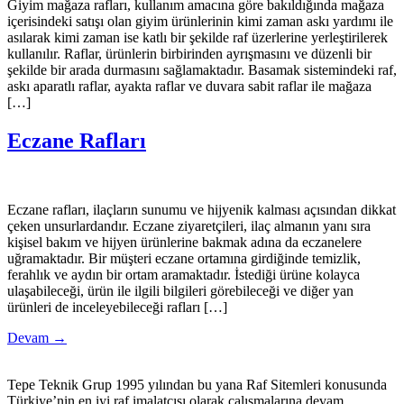
Giyim mağaza rafları, kullanım amacına göre bakıldığında mağaza
içerisindeki satışı olan giyim ürünlerinin kimi zaman askı yardımı ile
asılarak kimi zaman ise katlı bir şekilde raf üzerlerine yerleştirilerek
kullanılır. Raflar, ürünlerin birbirinden ayrışmasını ve düzenli bir
şekilde bir arada durmasını sağlamaktadır. Basamak sistemindeki raf,
askı aparatlı raflar, ayakta raflar ve duvara sabit raflar ile mağaza
[…]
Eczane Rafları
Eczane rafları, ilaçların sunumu ve hijyenik kalması açısından dikkat
çeken unsurlardandır. Eczane ziyaretçileri, ilaç almanın yanı sıra
kişisel bakım ve hijyen ürünlerine bakmak adına da eczanelere
uğramaktadır. Bir müşteri eczane ortamına girdiğinde temizlik,
ferahlık ve aydın bir ortam aramaktadır. İstediği ürüne kolayca
ulaşabileceği, ürün ile ilgili bilgileri görebileceği ve diğer yan
ürünleri de inceleyebileceği rafları […]
Devam
→
Tepe Teknik Grup 1995 yılından bu yana Raf Sitemleri konusunda
Türkiye’nin en iyi raf imalatçısı olarak çalışmalarına devam