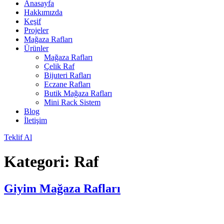
Anasayfa
Hakkımızda
Keşif
Projeler
Mağaza Rafları
Ürünler
Mağaza Rafları
Çelik Raf
Bijuteri Rafları
Eczane Rafları
Butik Mağaza Rafları
Mini Rack Sistem
Blog
İletişim
Teklif Al
Kategori:
Raf
Giyim Mağaza Rafları