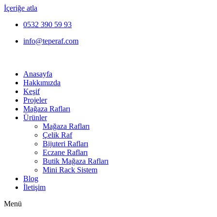
İçeriğe atla
0532 390 59 93
info@teperaf.com
Anasayfa
Hakkımızda
Keşif
Projeler
Mağaza Rafları
Ürünler
Mağaza Rafları
Çelik Raf
Bijuteri Rafları
Eczane Rafları
Butik Mağaza Rafları
Mini Rack Sistem
Blog
İletişim
Menü